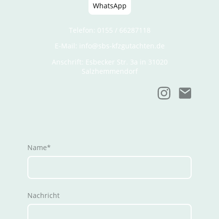
WhatsApp
Telefon: 0155 / 66287118
E-Mail: info@sbs-kfzgutachten.de
Anschrift: Esbecker Str. 3a in 31020
Salzhemmendorf
Name
*
Nachricht